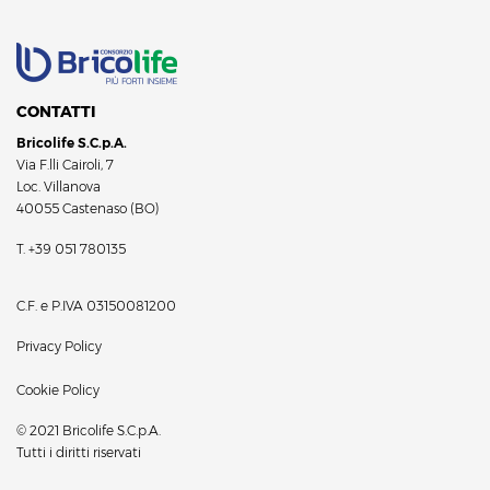
CONTATTI
Bricolife S.C.p.A.
Via F.lli Cairoli, 7
Loc. Villanova
40055 Castenaso (BO)
T.
+39 051 780135
C.F. e P.IVA 03150081200
Privacy Policy
Cookie Policy
© 2021 Bricolife S.C.p.A.
Tutti i diritti riservati