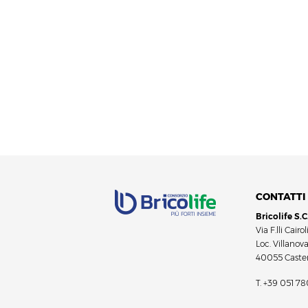
CONTATTI
Bricolife S.C
Via F.lli Cairoli
Loc. Villanov
40055 Caste
T.
+39 051 78