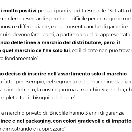
i molto positivi
presso i punti vendita Bricolife: “Si tratta d
 – conferma Bernardi – perché è difficile per un negozio me
nuova e differenziante, e che consenta anche di garantire
ui si devono fare i conti, a partire da quella rappresentata
o delle linee a marchio del distributore, però, il
quel marchio ce l’ha solo lui
, ed il cliente non può trovar
vo fondamentale”.
 deciso di inserire nell’assortimento solo il marchio
nno fatto, per esempio, nel segmento delle macchine da giar
orzio-; del resto, la nostra gamma a marchio Supherba, ch
mpleto tutti i bisogni del cliente”.
ti a marchio privato di Bricolife hanno 3 anni di garanzia:
linee e nel packaging, con colori gradevoli e di impatto
sta dimostrando di apprezzare”.