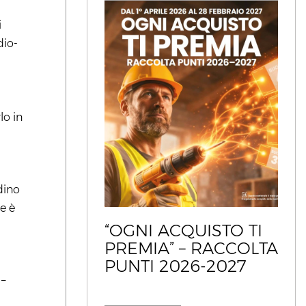
i
dio-
lo in
dino
e è
“OGNI ACQUISTO TI
PREMIA” – RACCOLTA
PUNTI 2026-2027
–