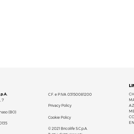
LI
.p.A.
CH
C.F. e P.IVA 03150081200
MA
, 7
Privacy Policy
A
a
M
naso (BO)
CO
Cookie Policy
E
0135
© 2021 Bricolife S.C.p.A.