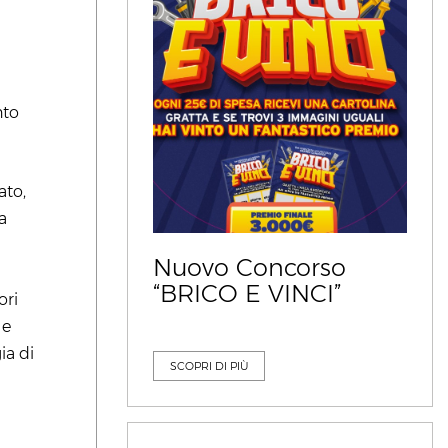
nto
ato,
a
Nuovo Concorso
“BRICO E VINCI”
ori
 e
ia di
SCOPRI DI PIÙ