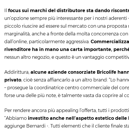
Il
focus sui marchi del distributore sta dando riscontr
un’opzione sempre più interessante per i nostri aderenti
piccolo riuscire ad essere sul mercato con una proposta 
marginalità, anche a fronte della molta concorrenza con c
dall’online, particolarmente aggressiva.
Commercializzand
rivenditore ha in mano una carta importante, perché 
nessun altro negozio; e questo è un vantaggio competiti
Addirittura,
alcune aziende consorziate Bricolife hanno
privato
, cioè senza affiancarlo a un altro brand: “Lo ha
– prosegue la coordinatrice centro commerciale del cons
forse una delle più note, è talmente vasta da coprire al co
Per rendere ancora più appealing l’offerta, tutti i prodot
“Abbiamo
investito anche nell’aspetto estetico delle 
aggiunge Bernardi -. Tutti elementi che il cliente finale 